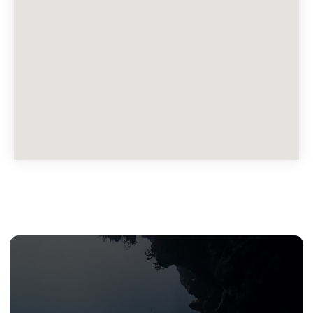
ТВОИ
ПРИКЛЮЧЕНИЯ
НАЧИНАЮТСЯ
ЗДЕСЬ
ГЛАВНАЯ
ОБУЧЕНИЕ
О НАС
О школе
Тренировки
Блог
Преимущества
Онлайн
Мерч
Вопросы
Путешествия
Истории
Отзывы