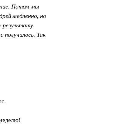
ение. Потом мы
рей медленно, но
у результату.
с получилось. Так
ос.
 неделю!