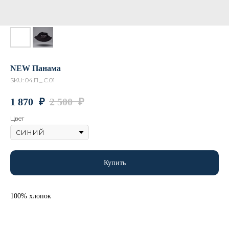
NEW Панама
SKU:
04.П._.С.01
1 870
₽
2 500
₽
Цвет
Купить
100% хлопок